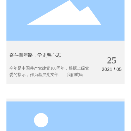
奋斗百年路，学史明心志
25
今年是中国共产党建党100周年，根据上级党
/
2021
05
委的指示，作为基层党支部——我们航民非
织造布公司支部组织全体党员进行了党史学
习。学习的目的是“知党情、感党恩、跟党
走、开新局”，即支部根据时势要求，培养党
员树立“政治三力”、学习“三牛”，把准航
向、自觉地发挥党员同志的主观能动性，为
企业高质量发展做出应有的贡献，以良好的
姿式向建党100周年献礼！