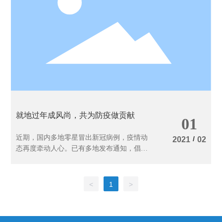
就地过年成风尚，共为防疫做贡献
01
近期，国内多地零星冒出新冠病例，疫情动
/
2021
02
态再度牵动人心。已有多地发布通知，倡导
务工人员非必要不回乡、在务工地点过年。
然而临近春节，到底能不能回去过年，已引
起很多外来务工者的关注；公司给出的答案
<
1
>
是：没有必要的情况下，一律倡导在杭过
年。