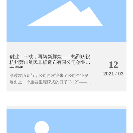
创业二十载，再铸新辉煌——热烈庆祝
12
杭州萧山航民非织造布有限公司创业二
十周年
/
2021
03
刚过农历春节，公司再次迎来了公司企业发
展史上一个重要里程碑式的日子“3.12”——创
业二十周年纪念日。为隆重纪念这一“生
日”，因防疫需要，公司决定组织全体管理人
员小范围召开庆祝大会。全体与会人员心情
愉乐，满怀信心和畅想。