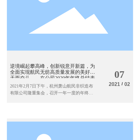
逆境崛起攀高峰，创新锐意开新篇，为
07
全面实现航民无纺高质量发展的美好明
天而奋斗——在公司2020年年终总结表
彰大会
/
2021
02
2021年2月7日下午，杭州萧山航民非织造布
有限公司隆重集会，召开一年一度的年终总
结表彰大会。会上，朱立刚副总代表公司向
大会作了题为《逆境崛起攀高峰，创新锐意
开新篇，为全面实现航民无纺高质量发展的
美好明天而奋斗》的工作报告。